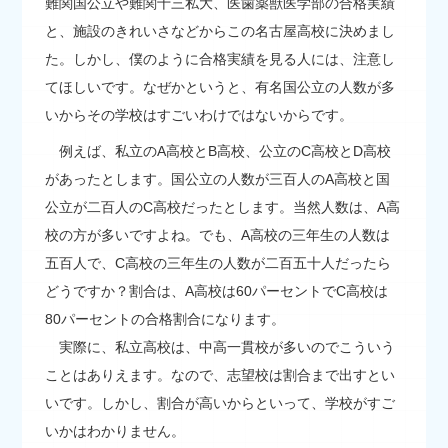
難関国公立や難関十三私大、医歯薬獣医学部の合格実績
と、施設のきれいさなどからこの名古屋高校に決めまし
た。しかし、僕のように合格実績を見る人には、注意し
てほしいです。なぜかというと、有名国公立の人数が多
いからその学校はすごいわけではないからです。
例えば、私立のA高校とB高校、公立のC高校とD高校
があったとします。国公立の人数が三百人のA高校と国
公立が二百人のC高校だったとします。当然人数は、A高
校の方が多いですよね。でも、A高校の三年生の人数は
五百人で、C高校の三年生の人数が二百五十人だったら
どうですか？割合は、A高校は60パーセントでC高校は
80パーセントの合格割合になります。
実際に、私立高校は、中高一貫校が多いのでこういう
ことはありえます。なので、志望校は割合まで出すとい
いです。しかし、割合が高いからといって、学校がすご
いかはわかりません。