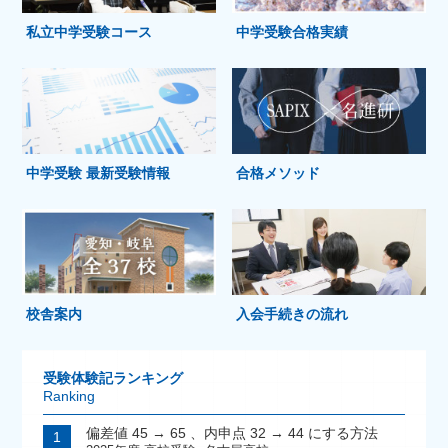
私立中学受験コース
中学受験合格実績
中学受験 最新受験情報
合格メソッド
校舎案内
入会手続きの流れ
受験体験記ランキング
Ranking
偏差値 45 → 65 、内申点 32 → 44 にする方法